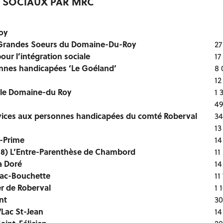
 SOCIAUX PAR MRC
oy
 Grandes Soeurs du Domaine-Du-Roy
27
our l’intégration sociale
17
nnes handicapées ‘Le Goéland’
8 
12
ole Domaine-du Roy
1 
49
vices aux personnes handicapées du comté Roberval
34
13
-Prime
14
18) L’Entre-Parenthèse de Chambord
11
a Doré
14
Lac-Bouchette
11
r de Roberval
1 
nt
30
Lac St-Jean
14