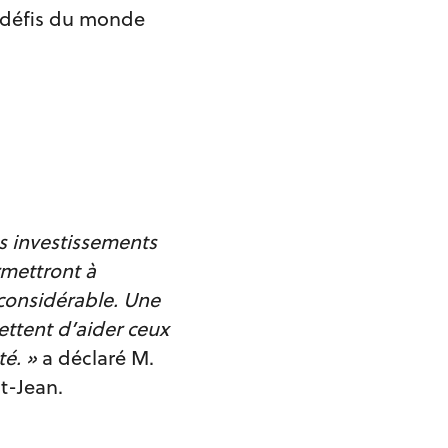
et défis du monde
es investissements
rmettront à
considérable. Une
mettent d’aider ceux
é. »
a déclaré M.
t-Jean.