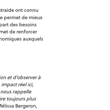
ntraide ont connu
able permet de mieux
part des besoins
rmet de renforcer
conomiques auxquels
on et d’observer à
mpact réel ici,
 nous rappelle
ire toujours plus
élissa Bergeron,