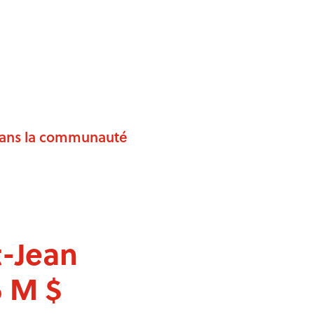
 dans la communauté
-Jean
6 M $