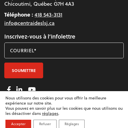
Chicoutimi, Québec G7H 4A3
Téléphone :
418 543-3131
info@centraideslsj.ca
Inscrivez-vous à l’infolettre
COURRIEL*
Nous utilisons des cookies pour vous offrir la meilleure
expérience sur notre site.
Vous pouvez en savoir plus sur les cookies que nous utilisons ou
les désactiver dans
réglages
.
© Centraide Saguenay-Lac-Saint-Jean 2026
La Web Shop
Conception:
Accepter
Refuser
Réglages