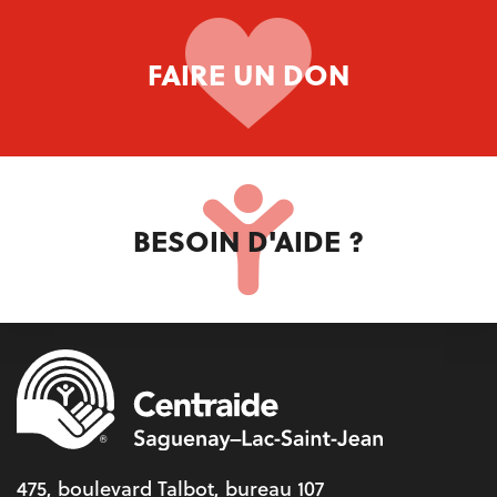
FAIRE UN DON
BESOIN D'AIDE ?
475, boulevard Talbot, bureau 107